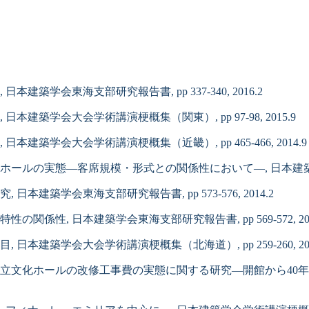
学会東海支部研究報告書, pp 337-340, 2016.2
築学会大会学術講演梗概集（関東）, pp 97-98, 2015.9
築学会大会学術講演梗概集（近畿）, pp 465-466, 2014.9
の実態―客席規模・形式との関係性において―, 日本建築学会大会学術
築学会東海支部研究報告書, pp 573-576, 2014.2
性, 日本建築学会東海支部研究報告書, pp 569-572, 201
建築学会大会学術講演梗概集（北海道）, pp 259-260, 201
裕之：公立文化ホールの改修工事費の実態に関する研究―開館から40