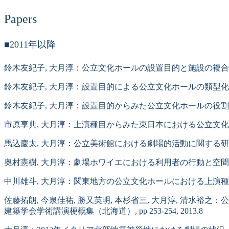
Papers
■2011年以降
鈴木友紀子, 大月淳：公立文化ホールの設置目的と施設の複合, 日本建築
鈴木友紀子, 大月淳：設置目的による公立文化ホールの類型化, 日本建
鈴木友紀子, 大月淳：設置目的からみた公立文化ホールの役割, 日本建
市原享典, 大月淳：上演種目からみた東日本における公立文化ホール
馬込慶太, 大月淳：公立美術館における劇場的活動に関する研究, 日本建
奥村憲樹, 大月淳：劇場ホワイエにおける利用者の行動と空間特性の関係
中川雄斗, 大月淳：関東地方の公立文化ホールにおける上演種目, 日本
佐藤拓朗, 今泉佳祐, 勝又英明, 本杉省三, 大月淳, 清水
建築学会学術講演梗概集（北海道）, pp 253-254, 2013.8