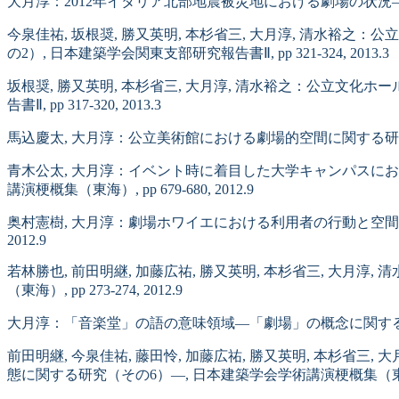
大月淳：2012年イタリア北部地震被災地における劇場の状況―フィナ
今泉佳祐, 坂根奨, 勝又英明, 本杉省三, 大月淳, 清水
の2）, 日本建築学会関東支部研究報告書Ⅱ, pp 321-324, 2013.3
坂根奨, 勝又英明, 本杉省三, 大月淳, 清水裕之：公立文
告書Ⅱ, pp 317-320, 2013.3
馬込慶太, 大月淳：公立美術館における劇場的空間に関する研究, 日本建
青木公太, 大月淳：イベント時に着目した大学キャンパスに
講演梗概集（東海）, pp 679-680, 2012.9
奥村憲樹, 大月淳：劇場ホワイエにおける利用者の行動と空間の物
2012.9
若林勝也, 前田明継, 加藤広祐, 勝又英明, 本杉省三, 大
（東海）, pp 273-274, 2012.9
大月淳：「音楽堂」の語の意味領域―「劇場」の概念に関する研究2―, 
前田明継, 今泉佳祐, 藤田怜, 加藤広祐, 勝又英明, 本杉
態に関する研究（その6）―, 日本建築学会学術講演梗概集（東海）, pp 