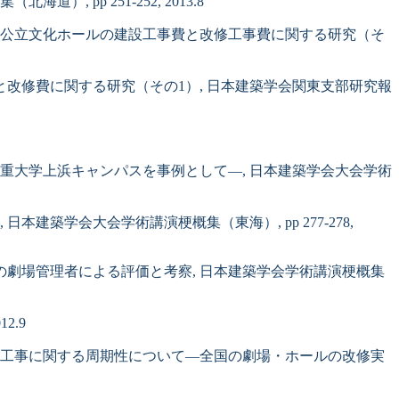
pp 251-252, 2013.8
実態―公立文化ホールの建設工事費と改修工事費に関する研究（そ
費と改修費に関する研究（その1）, 日本建築学会関東支部研究報
重大学上浜キャンパスを事例として―, 日本建築学会大会学術
築学会大会学術講演梗概集（東海）, pp 277-278,
いての劇場管理者による評価と考察, 日本建築学会学術講演梗概集
2.9
位の改修工事に関する周期性について―全国の劇場・ホールの改修実