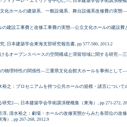
ーレ・エミリアを中心に―, 日本建築学会学術講演梗概集（北海道）, 
裕之：公立文化ホールの建築系、一般設備系、舞台設備系改修費の
化ホールの建設工事費と改修工事費の実態―公立文化ホールの建設
築学会東海支部研究報告書, pp 577-580, 2013.2
おけるオープンスペースの空間構成と滞留領域に関する研究―三
理特性の関係性―三重県文化会館大ホールを事例として―, 日本建
月淳, 清水裕之：プロセニアムを持つ公共ホールの規模・諸言につ
日本建築学会学術講演梗概集（東海）, pp 271-272, 201
省三, 大月淳, 清水裕之：劇場・ホールの改修実態からみた各部
267-268, 2012.9