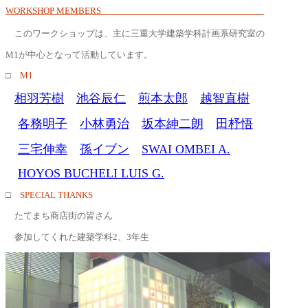
WORKSHOP MEMBERS
このワークショップは、主に三重大学建築学科計画系研究室の
M1が中心となって活動しています。
□
M1
相羽芳樹
池谷辰仁
煎本太郎
越智直樹
各務明子
小林勇治
坂本紳二朗
田杼悟
三宅伸幸
孫イブン
SWAI OMBEI A.
HOYOS BUCHELI LUIS G.
□
SPECIAL THANKS
たてまち商店街の皆さん
参加してくれた建築学科2、3年生