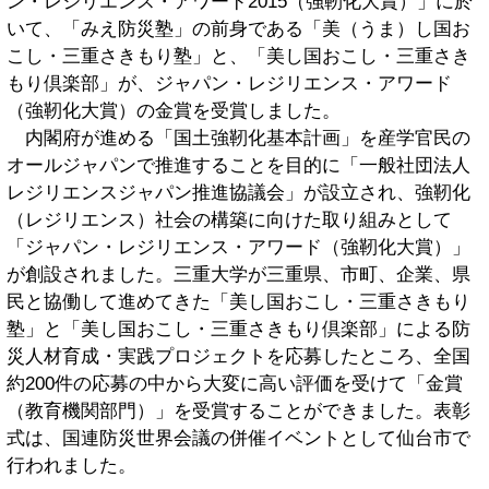
ン・レジリエンス・アワード2015（強靭化大賞）」に於
いて、「みえ防災塾」の前身である「美（うま）し国お
こし・三重さきもり塾」と、「美し国おこし・三重さき
もり倶楽部」が、ジャパン・レジリエンス・アワード
（強靭化大賞）の金賞を受賞しました。
内閣府が進める「国土強靭化基本計画」を産学官民の
オールジャパンで推進することを目的に「一般社団法人
レジリエンスジャパン推進協議会」が設立され、強靭化
（レジリエンス）社会の構築に向けた取り組みとして
「ジャパン・レジリエンス・アワード（強靭化大賞）」
が創設されました。三重大学が三重県、市町、企業、県
民と協働して進めてきた「美し国おこし・三重さきもり
塾」と「美し国おこし・三重さきもり倶楽部」による防
災人材育成・実践プロジェクトを応募したところ、全国
約200件の応募の中から大変に高い評価を受けて「金賞
（教育機関部門）」を受賞することができました。表彰
式は、国連防災世界会議の併催イベントとして仙台市で
行われました。