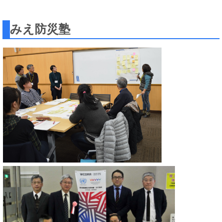
みえ防災塾