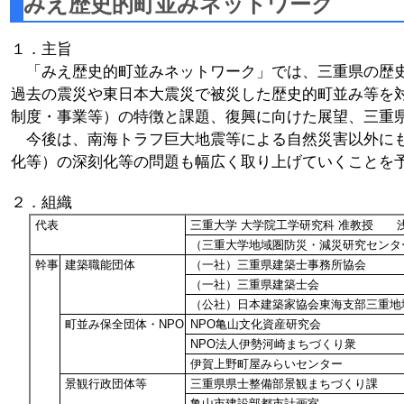
みえ歴史的町並みネットワーク
１．主旨
「みえ歴史的町並みネットワーク」では、三重県の歴史
過去の震災や東日本大震災で被災した歴史的町並み等を
制度・事業等）の特徴と課題、復興に向けた展望、三重
今後は、南海トラフ巨大地震等による自然災害以外にも
化等）の深刻化等の問題も幅広く取り上げていくことを
２．組織
代表
三重大学 大学院工学研究科 准教授 
（三重大学地域圏防災・減災研究センタ
幹事
建築職能団体
（一社）三重県建築士事務所協会
（一社）三重県建築士会
（公社）日本建築家協会東海支部三重地
町並み保全団体・NPO
NPO亀山文化資産研究会
NPO法人伊勢河崎まちづくり衆
伊賀上野町屋みらいセンター
景観行政団体等
三重県県士整備部景観まちづくり課
亀山市建設部都市計画室