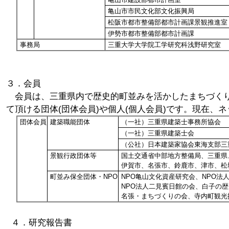
亀山市市民文化部文化振興局
松阪市都市整備部都市計画課景観推進室
伊勢市都市整備部都市計画課
事務局
三重大学大学院工学研究科浅野研究室
３．会員
会員は、三重県内で歴史的町並みを活かしたまちづくり
て頂ける団体(団体会員)や個人(個人会員)です。現在、
団体会員
建築職能団体
（一社）三重県建築士事務所協会
（一社）三重県建築士会
（公社）日本建築家協会東海支部三
景観行政団体等
国土交通省中部地方整備局、三重県
伊賀市、名張市、鈴鹿市、津市、松
町並み保全団体・NPO
NPO亀山文化資産研究会、NPO
NPO法人二見賓日館の会、白子の
名張・まちづくりの会、寺内町観光
４．研究報告書