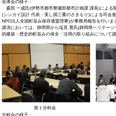
全体会の様子：
森田 一成氏(伊勢市都市整備部都市計画課 課長)による
(シンカイ設計 代表・美し国三重のさきもり)による司会
NPO法人全国町並み保存連盟理事)が事務局報告を行いま
講演においては、静岡県から塩見 寛氏(静岡県ヘリテージ
的建築・歴史的町並みの保全・活用の取り組みについて
第１分科会 第２
分科会の様子：